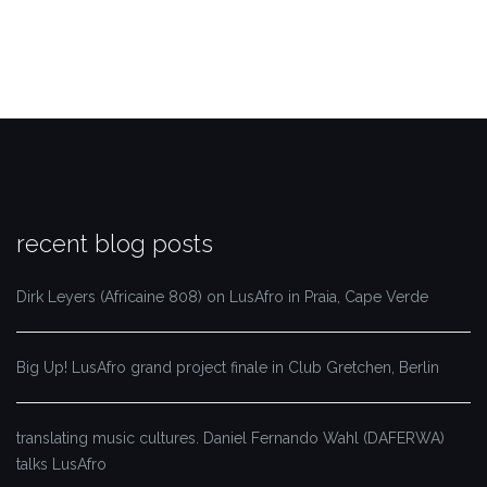
recent blog posts
Dirk Leyers (Africaine 808) on LusAfro in Praia, Cape Verde
Big Up! LusAfro grand project finale in Club Gretchen, Berlin
translating music cultures. Daniel Fernando Wahl (DAFERWA)
talks LusAfro