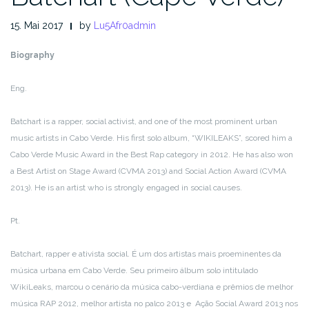
15. Mai 2017
by
Lu5Afr0admin
Biography
Eng.
Batchart is a rapper, social activist, and one of the most prominent urban
music artists in Cabo Verde. His first solo album, “WIKILEAKS”, scored him a
Cabo Verde Music Award in the Best Rap category in 2012. He has also won
a Best Artist on Stage Award (CVMA 2013) and Social Action Award (CVMA
2013). He is an artist who is strongly engaged in social causes.
Pt.
Batchart, rapper e ativista social. É um dos artistas mais proeminentes da
música urbana em Cabo Verde. Seu primeiro álbum solo intitulado
WikiLeaks, marcou o cenário da música cabo-verdiana e prêmios de melhor
música RAP 2012, melhor artista no palco 2013 e Ação Social Award 2013 nos