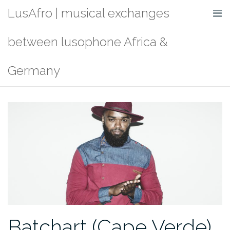
Skip
LusAfro | musical exchanges
to
content
between lusophone Africa &
Germany
Batchart (Cape Verde)