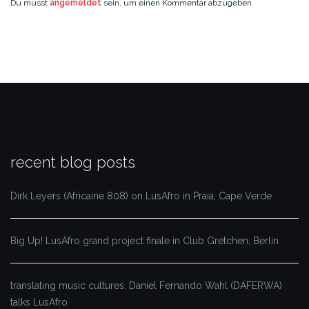
Du musst
angemeldet
sein, um einen Kommentar abzugeben.
recent blog posts
Dirk Leyers (Africaine 808) on LusAfro in Praia, Cape Verde
Big Up! LusAfro grand project finale in Club Gretchen, Berlin
translating music cultures. Daniel Fernando Wahl (DAFERWA)
talks LusAfro