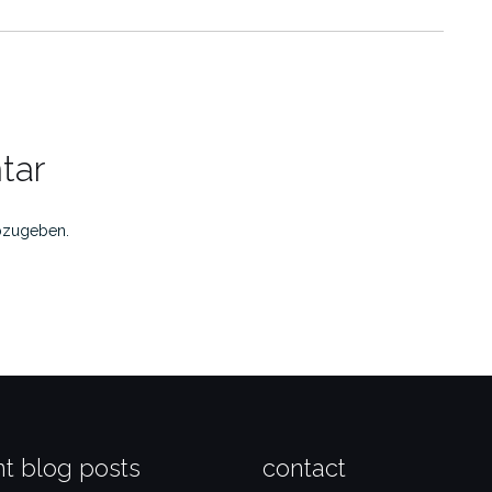
tar
bzugeben.
t blog posts
contact