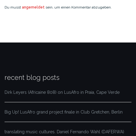
Du musst
angemeldet
sein, um einen Kommentar abzugeben.
recent blog posts
Dirk Leyers (Africaine 808) on LusAfro in Praia, Cape Verde
Big Up! LusAfro grand project finale in Club Gretchen, Berlin
translating music cultures. Daniel Fernando Wahl (DAFERWA)